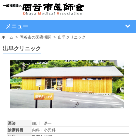
メニュー
ホーム
岡谷市の医療機関
出早クリニック
出早クリニック
医師
細川 浩一
診療科目
内科・小児科